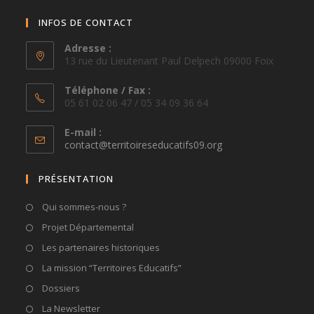
INFOS DE CONTACT
Adresse :
13 rue du Lieutenant Paul Delpech 09000 Foix
Téléphone / Fax :
05 61 02 06 47 / 05 34 09 36 64
E-mail :
S’ouvre
contact@territoireseducatifs09.org
dans
votre
PRÉSENTATION
application
Qui sommes-nous ?
Projet Départemental
Les partenaires historiques
La mission “Territoires Educatifs”
Dossiers
La Newsletter