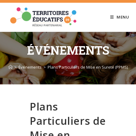
Skip
to
MENU
content
ÉVÉNEMENTS
>
Événements
>
Plans Particuliers de Mise en Sureté (PPMS)
Plans
Particuliers de
Mise en