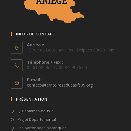
INFOS DE CONTACT
Adresse :
13 rue du Lieutenant Paul Delpech 09000 Foix
Téléphone / Fax :
05 61 02 06 47 / 05 34 09 36 64
E-mail :
S’ouvre
contact@territoireseducatifs09.org
dans
votre
PRÉSENTATION
application
Qui sommes-nous ?
Projet Départemental
Les partenaires historiques