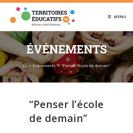
Skip
to
MENU
content
ÉVÉNEMENTS
>
Événements
>
“Penser l’école de demain”
“Penser l’école
de demain”