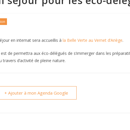
i séjour pour les éco-dél
ion
éjour en internat sera accueillis à
la Belle Verte au Vernet d’Ariège
.
f est de permettra aux éco-délégués de s’immerger dans les préparati
 travers d’activité de pleine nature.
+ Ajouter à mon Agenda Google