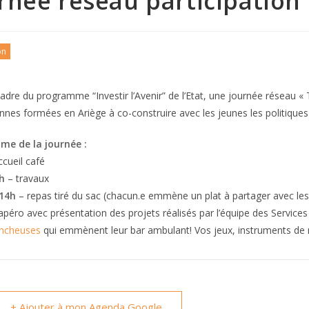
rnée réseau participation
on
adre du programme “Investir l’Avenir” de l’Etat, une journée réseau « 
nnes formées en Ariège à co-construire avec les jeunes les politiques
e de la journée :
cueil café
h
– travaux
 14h
– repas tiré du sac (chacun.e emmène un plat à partager avec les
apéro avec présentation des projets réalisés par l’équipe des Service
incheuses
qui emmènent leur bar ambulant! Vos jeux, instruments de 
+ Ajouter à mon Agenda Google