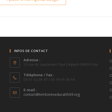
INFOS DE CONTACT
Adresse :
13 rue du Lieutenant Paul Delpech 09000 Foix
Téléphone / Fax :
05 61 02 06 47 / 05 34 09 36 64
E-mail :
S’ouvre
contact@territoireseducatifs09.org
dans
votre
application