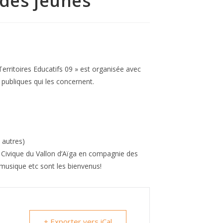
 des jeunes
Territoires Educatifs 09 » est organisée avec
 publiques qui les concernent.
 autres)
s Civique du Vallon d’Aïga en compagnie des
musique etc sont les bienvenus!
+ Exporter vers iCal