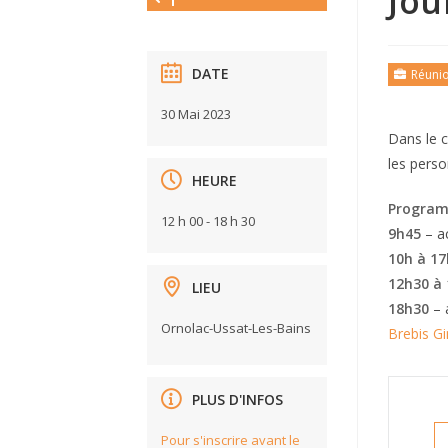
Jou
DATE
Réuni
30 Mai 2023
Dans le c
les perso
HEURE
Programm
12 h 00 - 18 h 30
9h45
– ac
10h à 17
12h30 à
LIEU
18h30
– 
Ornolac-Ussat-Les-Bains
Brebis G
PLUS D'INFOS
Pour s'inscrire avant le