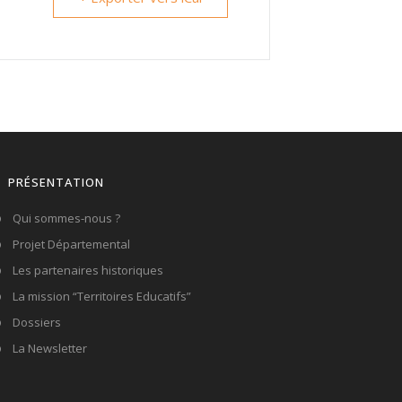
PRÉSENTATION
Qui sommes-nous ?
Projet Départemental
Les partenaires historiques
La mission “Territoires Educatifs”
Dossiers
La Newsletter