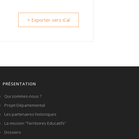
+ Exporter vers iCal
PRÉSENTATION
Qui sommes-nous ?
Projet Départemental
Les partenaires historiques
La mission “Territoires Educatifs”
Dossiers