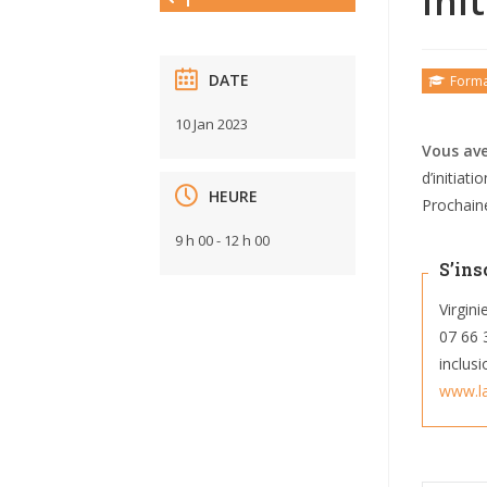
Ini
DATE
Forma
10 Jan 2023
Vous av
d’initiatio
HEURE
Prochain
9 h 00 - 12 h 00
S’ins
Virgin
07 66 
inclus
www.la