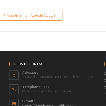
+ Ajouter à mon Agenda Google
INFOS DE CONTACT
Adresse :
13 rue du Lieutenant Paul Delpech 09000 Foix
Téléphone / Fax :
05 61 02 06 47 / 05 34 09 36 64
E-mail :
S’ouvre
contact@territoireseducatifs09.org