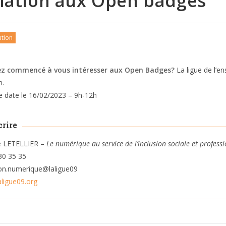
tiation aux Open badges
tion
ez commencé à vous intéresser aux Open Badges?
La ligue de l’
n.
e date le 16/02/2023 – 9h-12h
crire
ie LETELLIER –
Le numérique au service de l’inclusion sociale et profess
30 35 35
ion.numerique@laligue09
ligue09.org