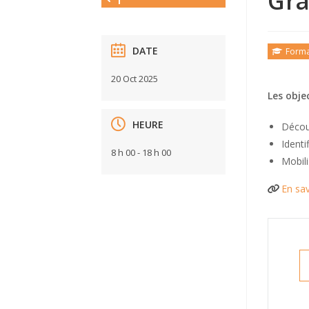
Gra
DATE
Forma
20 Oct 2025
Les obje
HEURE
Décou
Identi
8 h 00 - 18 h 00
Mobili
En sav