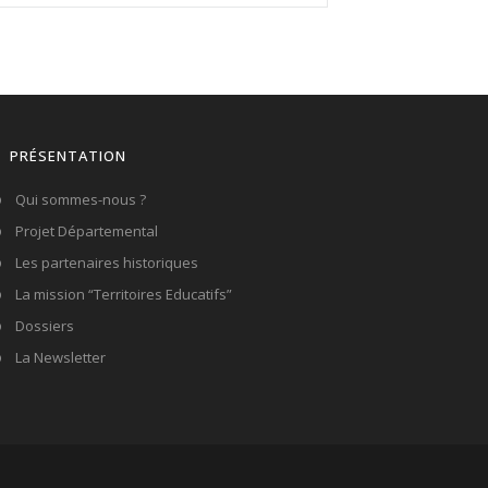
PRÉSENTATION
Qui sommes-nous ?
Projet Départemental
Les partenaires historiques
La mission “Territoires Educatifs”
Dossiers
La Newsletter