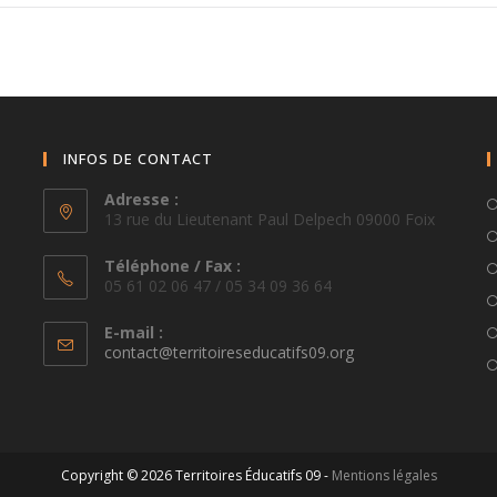
INFOS DE CONTACT
Adresse :
13 rue du Lieutenant Paul Delpech 09000 Foix
Téléphone / Fax :
05 61 02 06 47 / 05 34 09 36 64
E-mail :
S’ouvre
contact@territoireseducatifs09.org
dans
votre
application
Copyright © 2026 Territoires Éducatifs 09 -
Mentions légales