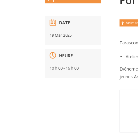
For
DATE
Animat
19 Mar 2025
Tarascon-
HEURE
Atelie
10 h 00 - 16 h 00
Evénement
jeunes Ar