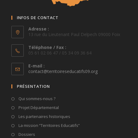
INFOS DE CONTACT
Adresse :
13 rue du Lieutenant Paul Delpech 09000 Foix
Téléphone / Fax :
05 61 02 06 47 / 05 34 09 36 64
E-mail :
S’ouvre
contact@territoireseducatifs09.org
dans
votre
PRÉSENTATION
application
Qui sommes-nous ?
Projet Départemental
Les partenaires historiques
La mission “Territoires Educatifs”
Dossiers