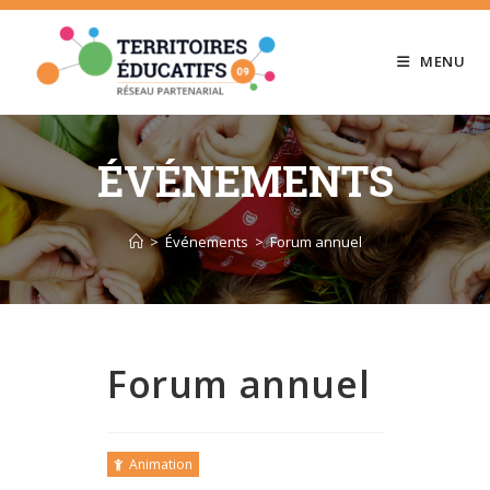
Skip
to
MENU
content
ÉVÉNEMENTS
>
Événements
>
Forum annuel
Forum annuel
Animation