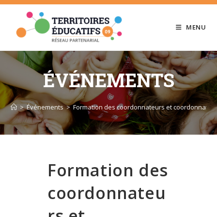
Skip
to
MENU
content
ÉVÉNEMENTS
>
Événements
>
Formation des coordonnateurs et coordonnatrice
Formation des
coordonnateu
rs et