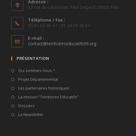
Adresse :
13 rue du Lieutenant Paul Delpech 09000 Foix
Téléphone / Fax :
05 61 02 06 47 / 05 34 09 36 64
E-mail :
S’ouvre
contact@territoireseducatifs09.org
dans
votre
PRÉSENTATION
application
Qui sommes-nous ?
Projet Départemental
Les partenaires historiques
La mission “Territoires Educatifs”
Dossiers
La Newsletter