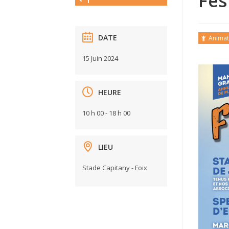
Fes
DATE
Animat
15 Juin 2024
HEURE
10 h 00 - 18 h 00
LIEU
Stade Capitany - Foix