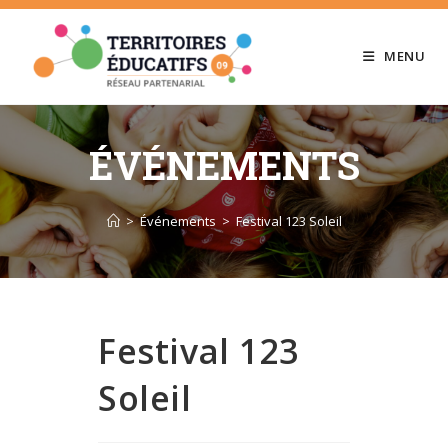
Skip
to
MENU
content
ÉVÉNEMENTS
>
Événements
>
Festival 123 Soleil
Festival 123
Soleil