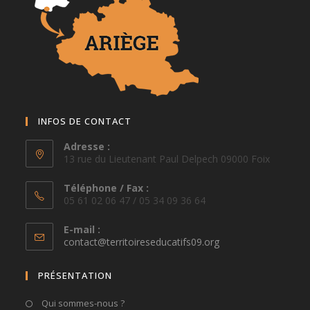
INFOS DE CONTACT
Adresse :
13 rue du Lieutenant Paul Delpech 09000 Foix
Téléphone / Fax :
05 61 02 06 47 / 05 34 09 36 64
E-mail :
S’ouvre
contact@territoireseducatifs09.org
dans
votre
PRÉSENTATION
application
Qui sommes-nous ?