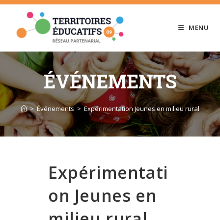
Skip
to
MENU
content
ÉVÉNEMENTS
>
Événements
>
Expérimentation Jeunes en milieu rural
Expérimentati
on Jeunes en
milieu rural