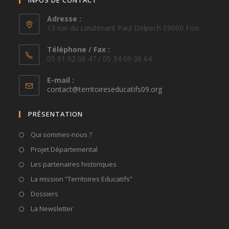
INFOS DE CONTACT
Adresse :
13 rue du Lieutenant Paul Delpech 09000 Foix
Téléphone / Fax :
05 61 02 06 47 / 05 34 09 36 64
E-mail :
S’ouvre
contact@territoireseducatifs09.org
dans
votre
PRÉSENTATION
application
Qui sommes-nous ?
Projet Départemental
Les partenaires historiques
La mission “Territoires Educatifs”
Dossiers
La Newsletter