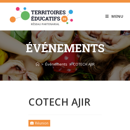
Skip
to
MENU
content
ÉVÉNEMENTS
>
Événements
>
COTECH AJIR
COTECH AJIR
Réunion