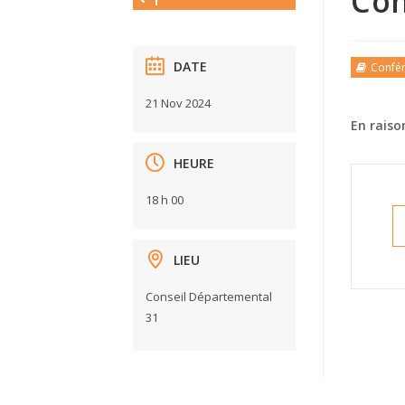
Con
DATE
Confé
21 Nov 2024
En raiso
HEURE
18 h 00
LIEU
Conseil Départemental
31