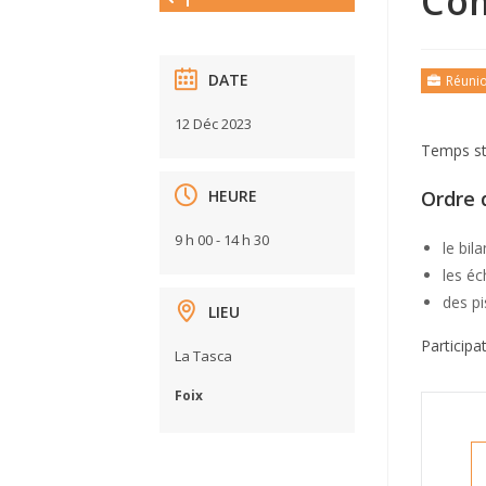
Com
DATE
Réuni
12 Déc 2023
Temps stu
HEURE
Ordre 
9 h 00 - 14 h 30
le bi
les éc
des p
LIEU
Participa
La Tasca
Foix