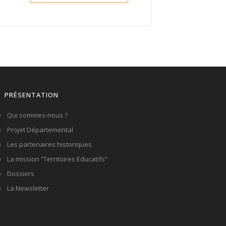
PRÉSENTATION
Qui sommes-nous ?
Projet Départemental
Les partenaires historiques
La mission “Territoires Educatifs”
Dossiers
La Newsletter