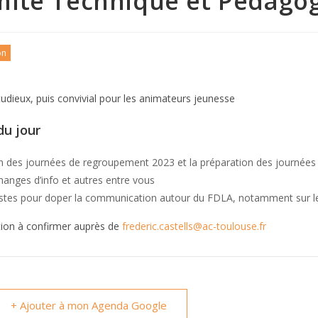
ité Technique et Pédago
on
dieux, puis convivial pour les animateurs jeunesse
du jour
lan des journées de regroupement 2023 et la préparation des journées
hanges d’info et autres entre vous
istes pour doper la communication autour du FDLA, notamment sur l
tion à confirmer auprès de
frederic.castells@ac-toulouse.fr
+ Ajouter à mon Agenda Google