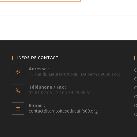
INFOS DE CONTACT
Adresse :
13 rue du Lieutenant Paul Delpech 09000 Foix
Téléphone / Fax :
05 61 02 06 47 / 05 34 09 36 64
E-mail :
S’ouvre
contact@territoireseducatifs09.org
dans
votre
application