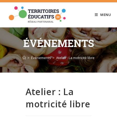
Skip
to
MENU
content
ÉVÉNEMENTS
>
Événements
>
Atelier : La motricité libre
Atelier : La
motricité libre