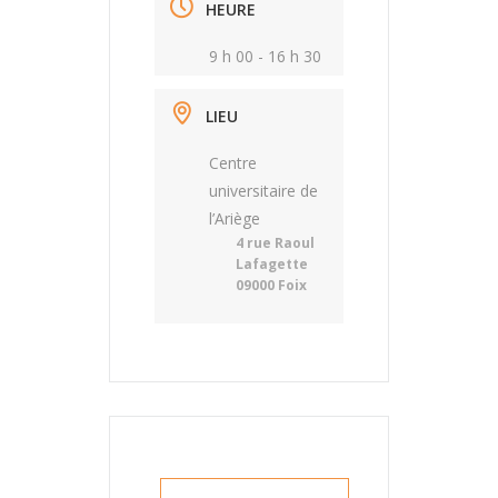
HEURE
9 h 00 - 16 h 30
LIEU
Centre
universitaire de
l’Ariège
4 rue Raoul
Lafagette
09000 Foix