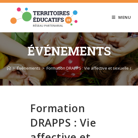
Skip
to
MENU
content
ÉVÉNEMENTS
>
Événements
>
Formation DRAPPS : Vie affective et sexuelle des
Formation
DRAPPS : Vie
affective et