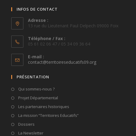
INFOS DE CONTACT
Adresse :
13 rue du Lieutenant Paul Delpech 09000 Foix
Téléphone / Fax :
05 61 02 06 47 / 05 34 09 36 64
E-mail :
S’ouvre
contact@territoireseducatifs09.org
dans
votre
PRÉSENTATION
application
Qui sommes-nous ?
Projet Départemental
Les partenaires historiques
La mission “Territoires Educatifs”
Dossiers
La Newsletter