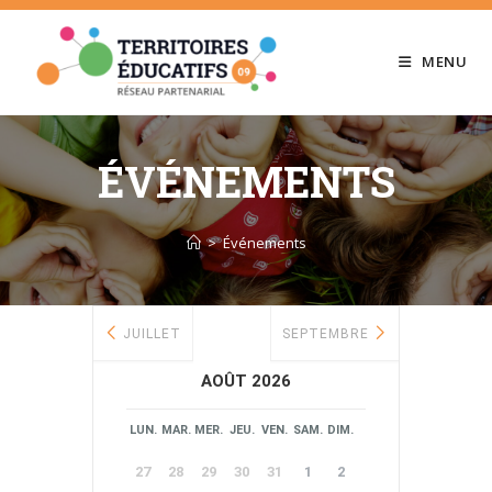
Skip
to
MENU
content
ÉVÉNEMENTS
>
Événements
JUILLET
SEPTEMBRE
AOÛT 2026
LUN.
MAR.
MER.
JEU.
VEN.
SAM.
DIM.
27
28
29
30
31
1
2