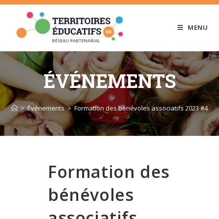
Skip
to
MENU
content
ÉVÉNEMENTS
>
Événements
>
Formation des bénévoles associatifs 2023 #4
Formation des
bénévoles
associatifs