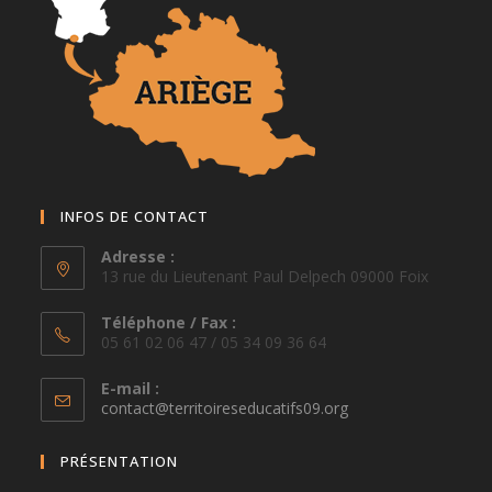
INFOS DE CONTACT
Adresse :
13 rue du Lieutenant Paul Delpech 09000 Foix
Téléphone / Fax :
05 61 02 06 47 / 05 34 09 36 64
E-mail :
S’ouvre
contact@territoireseducatifs09.org
dans
votre
PRÉSENTATION
application