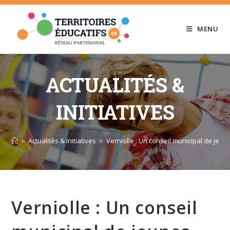
Skip
to
MENU
content
ACTUALITÉS &
INITIATIVES
>
Actualités & Initiatives
>
Verniolle : Un conseil municipal de jeun
Verniolle : Un conseil