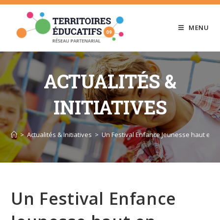
Skip
to
MENU
content
ACTUALITÉS &
INITIATIVES
>
Actualités & Initiatives
>
Un Festival Enfance Jeunesse haut en 
Un Festival Enfance