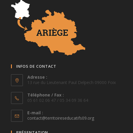
INFOS DE CONTACT
Adresse :
13 rue du Lieutenant Paul Delpech 09000 Foix
Téléphone / Fax :
05 61 02 06 47 / 05 34 09 36 64
E-mail :
S’ouvre
contact@territoireseducatifs09.org
dans
votre
PRÉSENTATION