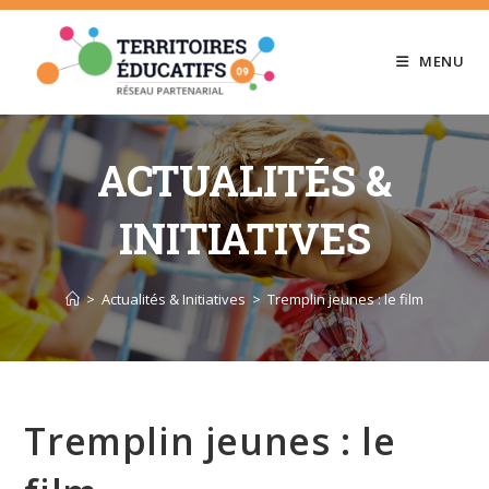
Skip
to
MENU
content
ACTUALITÉS &
INITIATIVES
>
Actualités & Initiatives
>
Tremplin jeunes : le film
Tremplin jeunes : le