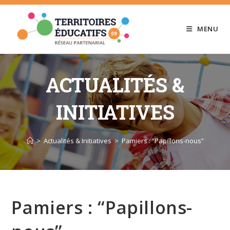
Skip
to
MENU
content
ACTUALITÉS &
INITIATIVES
>
Actualités & Initiatives
>
Pamiers : “Papillons-nous”
Pamiers : “Papillons-