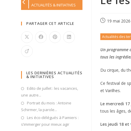
Le fes
ACTUALITÉS & INITIATIVES
19 mai 2026
PARTAGER CET ARTICLE
Actualités des ter
Un programme de 
tous les ingrédi
Du cirque, du th
LES DERNIÈRES ACTUALITÉS
& INITIATIVES
Ce festival de sp
Edito de juillet : les vacances,
et Varilhes.
une autre...
Portrait du mois : Antoine
Le mercredi 17 
Schirmer, la parole...
tous les âges, d
Les éco-délégués à Pamiers :
Les jeudi 18 et
s’immerger pour mieux agir