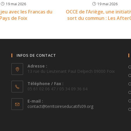
19 mai 2026
19 mai 2026
 jeu avec les Francas du
OCCE de l’Ariège, une initiat
Pays de Foix
sort du commun : Les Afte
INFOS DE CONTACT
Adresse :
13 rue du Lieutenant Paul Delpech 09000 Foix
Téléphone / Fax :
05 61 02 06 47 / 05 34 09 36 64
E-mail :
S’ouvre
contact@territoireseducatifs09.org
dans
votre
application