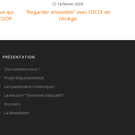
18 février 2026
ive qui
“Regarder ensemble” avec l’OCCE de
rCOOP
l’Ariège
PRÉSENTATION
Qui sommes-nous ?
Projet Départemental
Les partenaires historiques
La mission “Territoires Educatifs”
Dossiers
La Newsletter