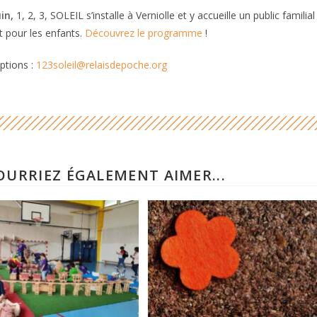
in,
1, 2, 3, SOLEIL s’installe à Verniolle et y accueille un public famil
et pour les enfants.
Découvrez le programme
!
iptions :
123soleil@relaisdepoche.org
OURRIEZ ÉGALEMENT AIMER...