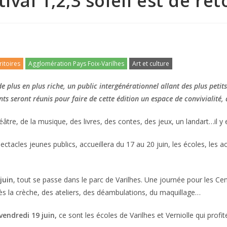
tival 1,2,3 soleil est de re
ritoires
Agglomération Pays Foix-Varilhes
Art et culture
plus en plus riche, un public intergénérationnel allant des plus petit
ents seront réunis pour faire de cette édition un espace de convivialité
éâtre, de la musique, des livres, des contes, des jeux, un landart…il y
ectacles jeunes publics, accueillera du 17 au 20 juin, les écoles, les ac
juin
, tout se passe dans le parc de Varilhes. Une journée pour les C
ès la crèche, des ateliers, des déambulations, du maquillage…
 vendredi 19 juin,
ce sont les écoles de Varilhes et Verniolle qui prof