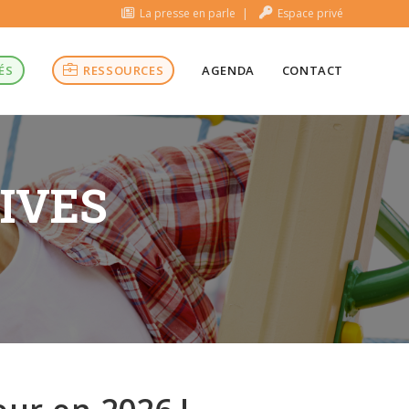
La presse en parle
Espace privé
ÉS
RESSOURCES
AGENDA
CONTACT
TIVES
!