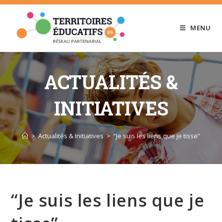
Skip
to
MENU
content
ACTUALITÉS &
INITIATIVES
>
Actualités & Initiatives
>
“Je suis les liens que je tisse”
“Je suis les liens que je