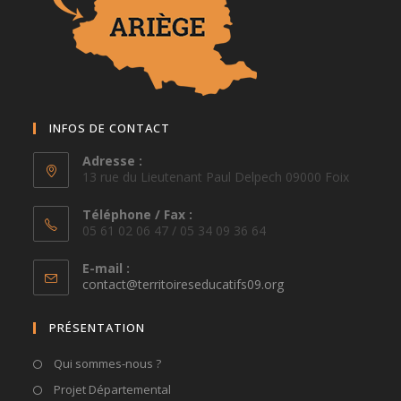
INFOS DE CONTACT
Adresse :
13 rue du Lieutenant Paul Delpech 09000 Foix
Téléphone / Fax :
05 61 02 06 47 / 05 34 09 36 64
E-mail :
S’ouvre
contact@territoireseducatifs09.org
dans
votre
PRÉSENTATION
application
Qui sommes-nous ?
Projet Départemental