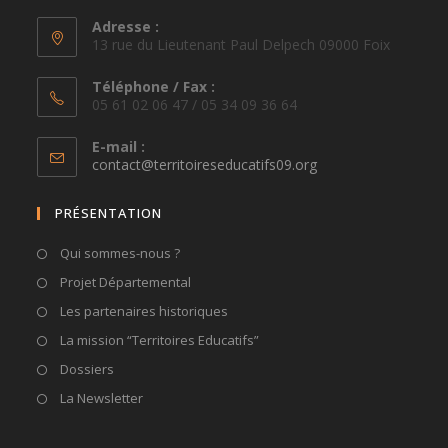
Adresse :
13 rue du Lieutenant Paul Delpech 09000 Foix
Téléphone / Fax :
05 61 02 06 47 / 05 34 09 36 64
E-mail :
S’ouvre
contact@territoireseducatifs09.org
dans
votre
PRÉSENTATION
application
Qui sommes-nous ?
Projet Départemental
Les partenaires historiques
La mission “Territoires Educatifs”
Dossiers
La Newsletter