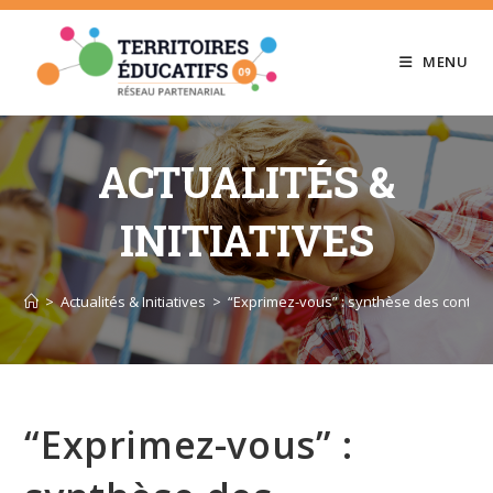
Skip
to
MENU
content
ACTUALITÉS &
INITIATIVES
>
Actualités & Initiatives
>
“Exprimez-vous” : synthèse des contribu
“Exprimez-vous” :