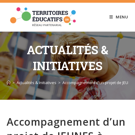
Skip
to
MENU
content
ACTUALITÉS &
INITIATIVES
>
Actualités & Initiatives
>
Accompagnement d’un projet de JEUNE
Accompagnement d’un