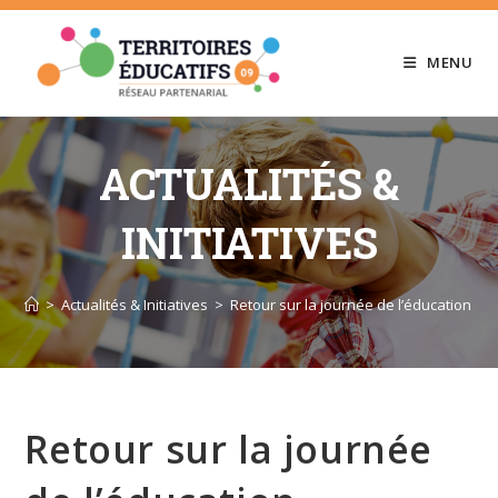
Skip
to
MENU
content
ACTUALITÉS &
INITIATIVES
>
Actualités & Initiatives
>
Retour sur la journée de l’éducation arti
Retour sur la journée