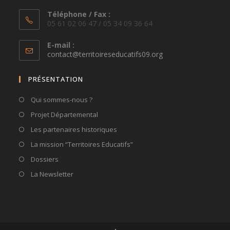
Téléphone / Fax :
05 61 02 06 47 / 05 34 09 36 64
E-mail :
S’ouvre
contact@territoireseducatifs09.org
dans
votre
PRÉSENTATION
application
Qui sommes-nous ?
Projet Départemental
Les partenaires historiques
La mission “Territoires Educatifs”
Dossiers
La Newsletter