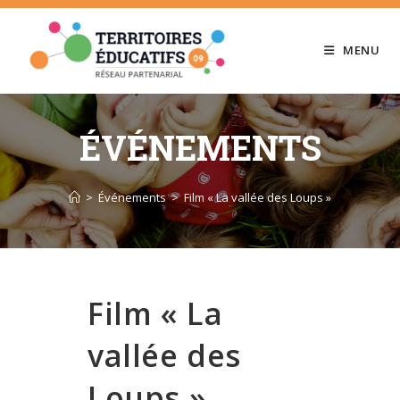
Skip
to
MENU
content
ÉVÉNEMENTS
>
Événements
>
Film « La vallée des Loups »
Film « La
vallée des
Loups »