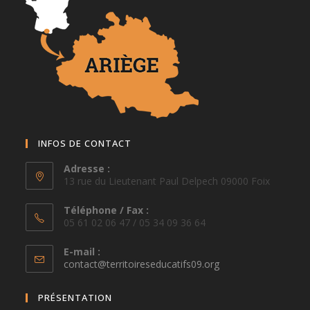
INFOS DE CONTACT
Adresse :
13 rue du Lieutenant Paul Delpech 09000 Foix
Téléphone / Fax :
05 61 02 06 47 / 05 34 09 36 64
E-mail :
S’ouvre
contact@territoireseducatifs09.org
dans
votre
PRÉSENTATION
application